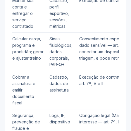
Manter sua
Cadastro,
Execução de contrato — ar
conta e
perfil
entregar o
esportivo,
serviço
sessões,
contratado
métricas
Calcular carga,
Sinais
Consentimento específico
programa e
fisiológicos,
dado sensível — art. 11, I.
prontidão; gerar
dados
conectar um dispositivo o
e ajustar treino
corporais,
triagem, e pode retirá-lo.
PAR-Q+
Cobrar a
Cadastro,
Execução de contrato e o
assinatura e
dados de
art. 7º, V e II
emitir
assinatura
documento
fiscal
Segurança,
Logs, IP,
Obrigação legal (Marco Civi
prevenção de
dispositivo
interesse — art. 7º, II e IX
fraude e