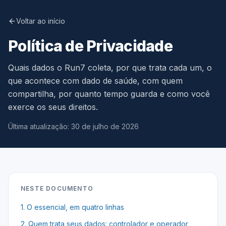
Voltar ao início
Política de Privacidade
Quais dados o
Run7
coleta, por que trata cada um, o
que acontece com dado de saúde, com quem
compartilha, por quanto tempo guarda e como você
exerce os seus direitos.
Última atualização:
30 de julho de 2026
NESTE DOCUMENTO
1
.
O essencial, em quatro linhas
2
.
Quem trata seus dados: controlador e operador