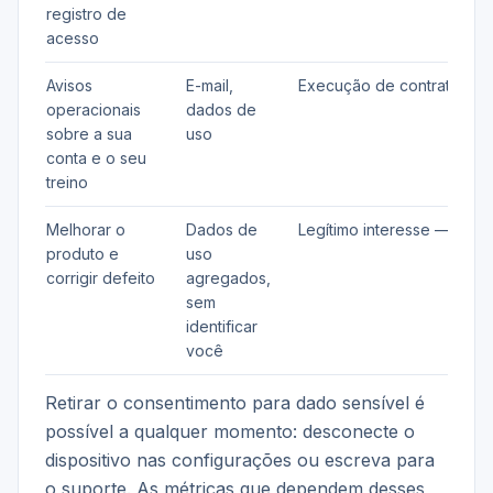
registro de
acesso
Avisos
E-mail,
Execução de contrato — ar
operacionais
dados de
sobre a sua
uso
conta e o seu
treino
Melhorar o
Dados de
Legítimo interesse — art. 7
produto e
uso
corrigir defeito
agregados,
sem
identificar
você
Retirar o consentimento para dado sensível é
possível a qualquer momento: desconecte o
dispositivo nas configurações ou escreva para
o suporte. As métricas que dependem desses